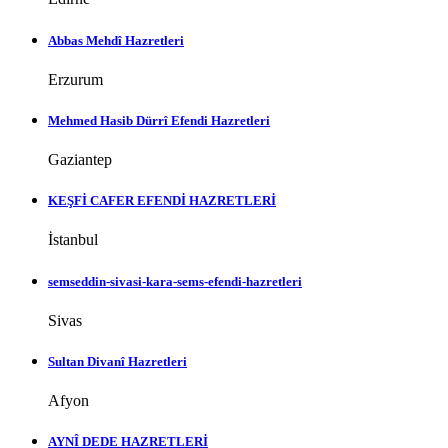
Abbas Mehdî Hazretleri
Erzurum
Mehmed Hasib Dürrî Efendi Hazretleri
Gaziantep
KEŞFİ CAFER EFENDİ HAZRETLERİ
İstanbul
semseddin-sivasi-kara-sems-efendi-hazretleri
Sivas
Sultan Divanî Hazretleri
Afyon
AYNÎ DEDE HAZRETLERİ