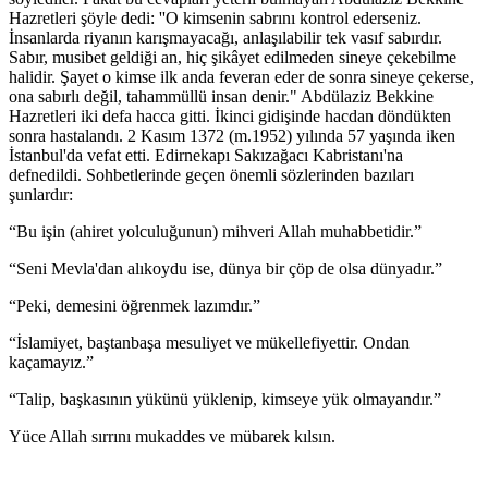
Hazretleri şöyle dedi: ''O kimsenin sabrını kontrol ederseniz.
İnsanlarda riyanın karışmayacağı, anlaşılabilir tek vasıf sabırdır.
Sabır, musibet geldiği an, hiç şikâyet edilmeden sineye çekebilme
halidir. Şayet o kimse ilk anda feveran eder de sonra sineye çekerse,
ona sabırlı değil, tahammüllü insan denir." Abdülaziz Bekkine
Hazretleri iki defa hacca gitti. İkinci gidişinde hacdan döndükten
sonra hastalandı. 2 Kasım 1372 (m.1952) yılında 57 yaşında iken
İstanbul'da vefat etti. Edirnekapı Sakızağacı Kabristanı'na
defnedildi. Sohbetlerinde geçen önemli sözlerinden bazıları
şunlardır:
“Bu işin (ahiret yolculuğunun) mihveri Allah muhabbetidir.”
“Seni Mevla'dan alıkoydu ise, dünya bir çöp de olsa dünyadır.”
“Peki, demesini öğrenmek lazımdır.”
“İslamiyet, baştanbaşa mesuliyet ve mükellefiyettir. Ondan
kaçamayız.”
“Talip, başkasının yükünü yüklenip, kimseye yük olmayandır.”
Yüce Allah sırrını mukaddes ve mübarek kılsın.