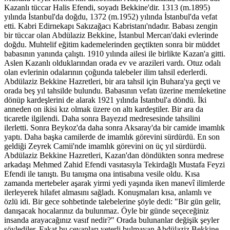
Kazanlı tüccar Halis Efendi, soyadı Bekkine'dir. 1313 (m.1895)
yılında İstanbul'da doğdu, 1372 (m.1952) yılında İstanbul'da vefat
etti. Kabri Edirnekapı Sakızağacı Kabristanı'ndadır. Babası zengin
bir tüccar olan Abdülaziz Bekkine, İstanbul Mercan'daki evlerinde
doğdu. Muhtelif eğitim kademelerinden geçtikten sonra bir müddet
babasının yanında çalıştı. 1910 yılında ailesi ile birlikte Kazan'a gitti.
Aslen Kazanlı olduklarından orada ev ve arazileri vardı. Otuz odalı
olan evlerinin odalarının çoğunda talebeler ilim tahsil ederlerdi.
Abdülaziz Bekkine Hazretleri, bir ara tahsil için Buhara'ya geçti ve
orada beş yıl tahsilde bulundu. Babasının vefatı üzerine memleketine
dönüp kardeşle­rini de alarak 1921 yılında İstanbul'a döndü. İki
anneden on ikisi kız olmak üzere on altı kardeştiler. Bir ara da
ticaretle ilgilendi. Daha sonra Bayezıd med­resesinde tahsilini
ilerletti. Sonra Beykoz'da daha sonra Aksaray'da bir camide imamlık
yaptı. Daha başka camilerde de imamlık görevini sürdürdü. En son
geldiği Zeyrek Camii'nde imamlık görevini on üç yıl sürdürdü.
Abdülaziz Bekkine Hazretleri, Kazan'dan döndükten sonra medrese
ar­kadaşı Mehmed Zahid Efendi vasıtasıyla Tekirdağlı Mustafa Feyzi
Efendi ile tanıştı. Bu tanışma ona intisabına vesile oldu. Kısa
zamanda mertebeler aşarak yirmi yedi yaşında iken manevî ilimlerde
ilerleyerek hilafet almasını sağladı. Konuşmaları kısa, anlamlı ve
özlü idi. Bir gece sohbetinde talebelerine şöyle dedi: "Bir gün gelir,
danışacak hocalarınız da bulunmaz. Öyle bir günde seçe­ceğiniz
insanda arayacağınız vasıf nedir?" Orada bulunanlar değişik şeyler
söylediler. Fakat bu cevapları yeterli bulmayan Abdülaziz Bekkine