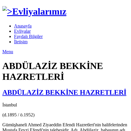
Anasayfa
Evliyalar
Faydalı Bilgiler
İletişim
Menu
ABDÜLAZİZ BEKKİNE
HAZRETLERİ
ABDÜLAZİZ BEKKİNE HAZRETLERİ
İstanbul
(d.1895 / ö.1952)
Gümüşhaneli Ahmed Ziyaeddin Efendi Hazretleri'nin halifelerinden
Mustafa Feyzi Efendi'nin talebesidir. Adı, Abdülaziz, babasının adı