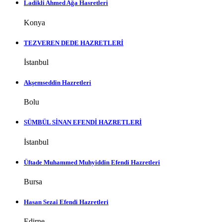
Ladikli Ahmed Ağa Hasretleri
Konya
TEZVEREN DEDE HAZRETLERİ
İstanbul
Akşemseddin Hazretleri
Bolu
SÜMBÜL SİNAN EFENDİ HAZRETLERİ
İstanbul
Üftade Muhammed Muhyiddin Efendi Hazretleri
Bursa
Hasan Sezaî Efendi Hazretleri
Edirne