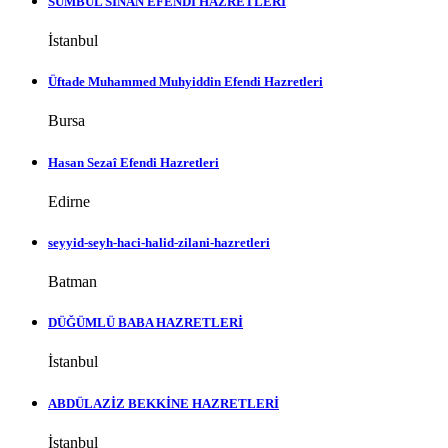
SÜMBÜL SİNAN EFENDİ HAZRETLERİ
İstanbul
Üftade Muhammed Muhyiddin Efendi Hazretleri
Bursa
Hasan Sezaî Efendi Hazretleri
Edirne
seyyid-seyh-haci-halid-zilani-hazretleri
Batman
DÜĞÜMLÜ BABA HAZRETLERİ
İstanbul
ABDÜLAZİZ BEKKİNE HAZRETLERİ
İstanbul