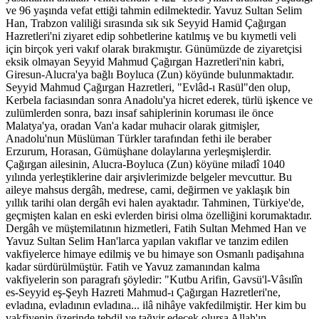
ve 96 yaşında ve­fat ettiği tahmin edilmektedir. Yavuz Sultan Selim
Han, Trabzon valiliği sırasında sık sık Seyyid Hamid Çağırgan
Hazretleri'ni ziyaret edip sohbetlerine katılmış ve bu kıymetli veli
için birçok yeri vakıf olarak bırakmıştır. Günümüzde de ziyaretçisi
eksik olma­yan Seyyid Mahmud Çağırgan Hazretleri'nin kabri,
Giresun-Alucra'ya bağlı Boyluca (Zun) köyünde bulunmaktadır.
Seyyid Mahmud Çağırgan Hazretleri, "Evlâd-ı Rasül"den olup,
Kerbela faciasından sonra Anadolu'ya hicret ederek, türlü işkence ve
zulümlerden son­ra, bazı insaf sahiplerinin koruması ile önce
Malatya'ya, oradan Van'a kadar muhacir olarak gitmişler,
Anadolu'nun Müslüman Türkler tarafından fethi ile beraber
Erzurum, Horasan, Gümüşhane dolaylarına yerleşmişlerdir.
Çağırgan ailesinin, Alucra-Boyluca (Zun) köyüne miladî 1040
yılında yerleştiklerine dair arşivlerimizde belgeler mevcuttur. Bu
aileye mahsus dergâh, medrese, cami, değirmen ve yaklaşık bin
yıllık tarihi olan dergâh evi halen ayaktadır. Tahminen, Türkiye'de,
geçmişten kalan en eski evlerden birisi olma özelliğini korumaktadır.
Dergâh ve müştemilatının hizmetleri, Fatih Sultan Mehmed Han ve
Ya­vuz Sultan Selim Han'larca yapılan vakıflar ve tanzim edilen
vakfiyelerce hi­maye edilmiş ve bu himaye son Osmanlı padişahına
kadar sürdürülmüştür. Fatih ve Yavuz zamanından kalma
vakfiyelerin son paragrafı şöyledir: "Kutbu Arifin, Gavsü'l-Vâsılîn
es-Seyyid eş-Şeyh Hazreti Mahmud-ı Çağırgan Hazretleri'ne,
evladına, evladının evladına... ilâ nihâye vakfedilmiştir. Her kim bu
vakfiyenin üzerinde tebdil ve tağyir edecek olursa Allah'ın,