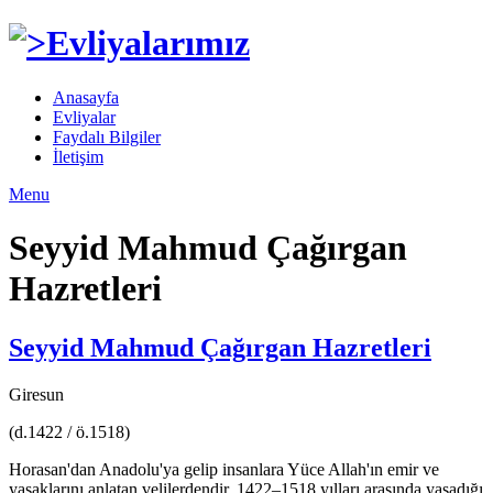
Anasayfa
Evliyalar
Faydalı Bilgiler
İletişim
Menu
Seyyid Mahmud Çağırgan
Hazretleri
Seyyid Mahmud Çağırgan Hazretleri
Giresun
(d.1422 / ö.1518)
Horasan'dan Anadolu'ya gelip insanlara Yüce Allah'ın emir ve
yasakla­rını anlatan velilerdendir. 1422–1518 yılları arasında yaşadığı