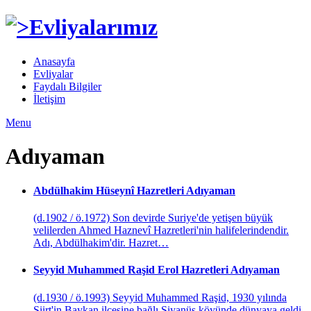
Anasayfa
Evliyalar
Faydalı Bilgiler
İletişim
Menu
Adıyaman
Abdülhakim Hüseynî Hazretleri
Adıyaman
(d.1902 / ö.1972) Son devirde Suriye'de yetişen büyük
velilerden Ahmed Haznevî Hazretleri'nin halifelerindendir.
Adı, Abdülhakim'dir. Hazret…
Seyyid Muhammed Raşid Erol Hazretleri
Adıyaman
(d.1930 / ö.1993) Seyyid Muhammed Raşid, 1930 yılında
Siirt'in Baykan ilçesine bağlı Siyanüs köyünde dünyaya geldi.